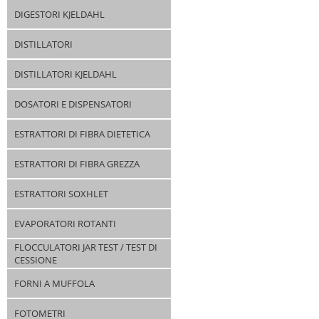
DIGESTORI KJELDAHL
DISTILLATORI
DISTILLATORI KJELDAHL
DOSATORI E DISPENSATORI
ESTRATTORI DI FIBRA DIETETICA
ESTRATTORI DI FIBRA GREZZA
ESTRATTORI SOXHLET
EVAPORATORI ROTANTI
FLOCCULATORI JAR TEST / TEST DI
CESSIONE
FORNI A MUFFOLA
FOTOMETRI