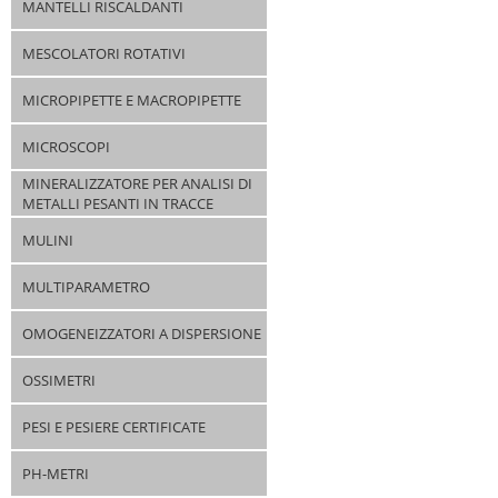
MANTELLI RISCALDANTI
MESCOLATORI ROTATIVI
MICROPIPETTE E MACROPIPETTE
MICROSCOPI
MINERALIZZATORE PER ANALISI DI
METALLI PESANTI IN TRACCE
MULINI
MULTIPARAMETRO
OMOGENEIZZATORI A DISPERSIONE
OSSIMETRI
PESI E PESIERE CERTIFICATE
PH-METRI