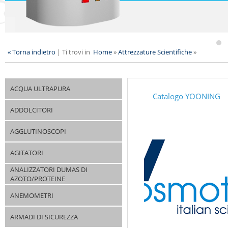
« Torna indietro
|
Ti trovi in
Home
»
Attrezzature Scientifiche
»
ACQUA ULTRAPURA
Catalogo YOONING
ADDOLCITORI
AGGLUTINOSCOPI
AGITATORI
ANALIZZATORI DUMAS DI
AZOTO/PROTEINE
ANEMOMETRI
ARMADI DI SICUREZZA