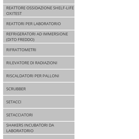
REATTORE OSSIDAZIONE SHELF-LIFE
OXITEST
REATTORI PER LABORATORIO
REFRIGERATORI AD IMMERSIONE
(DITO FREDDO)
RIFRATTOMETRI
RILEVATORE DI RADIAZIONI
RISCALDATORI PER PALLONI
SCRUBBER
SETACCI
SETACCIATORI
SHAKERS INCUBATORI DA
LABORATORIO