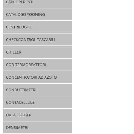
CAPPE PER PCR
CATALOGO YOONING
CENTRIFUGHE
CHECKCONTROL TASCABILI
CHILLER
COD-TERMOREATTORI
CONCENTRATORI AD AZOTO
CONDUTTIMETRI
CONTACELLULE
DATA LOGGER
DENSIMETRI