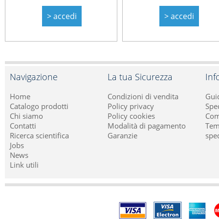
> accedi
> accedi
Navigazione
La tua Sicurezza
Inf
Home
Condizioni di vendita
Guid
Catalogo prodotti
Policy privacy
Sped
Chi siamo
Policy cookies
Com
Contatti
Modalità di pagamento
Temp
Ricerca scientifica
Garanzie
spe
Jobs
News
Link utili